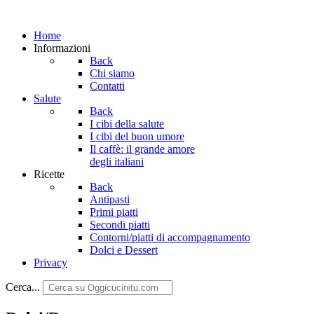
Home
Informazioni
Back
Chi siamo
Contatti
Salute
Back
I cibi della salute
I cibi del buon umore
Il caffè: il grande amore
degli italiani
Ricette
Back
Antipasti
Primi piatti
Secondi piatti
Contorni/piatti di accompagnamento
Dolci e Dessert
Privacy
Cerca...