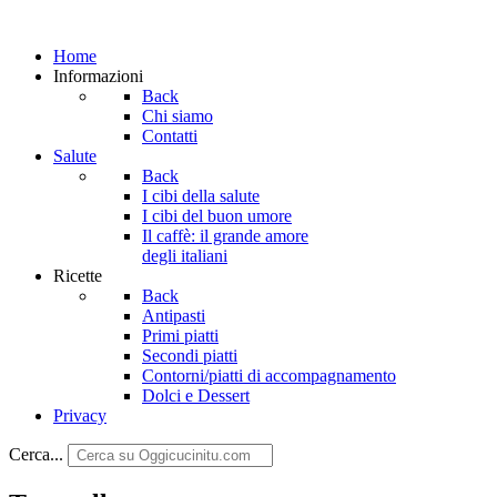
Home
Informazioni
Back
Chi siamo
Contatti
Salute
Back
I cibi della salute
I cibi del buon umore
Il caffè: il grande amore
degli italiani
Ricette
Back
Antipasti
Primi piatti
Secondi piatti
Contorni/piatti di accompagnamento
Dolci e Dessert
Privacy
Cerca...